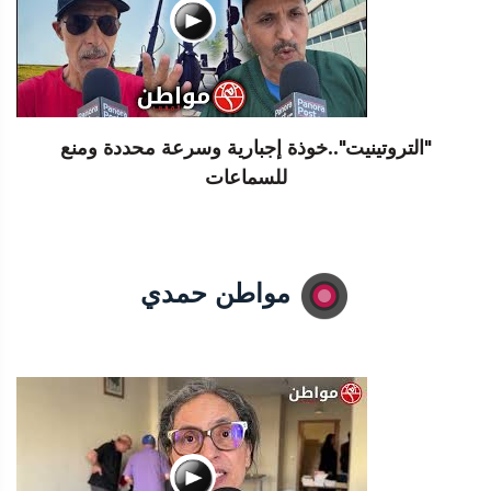
"التروتينيت"..خوذة إجبارية وسرعة محددة ومنع
للسماعات
مواطن حمدي