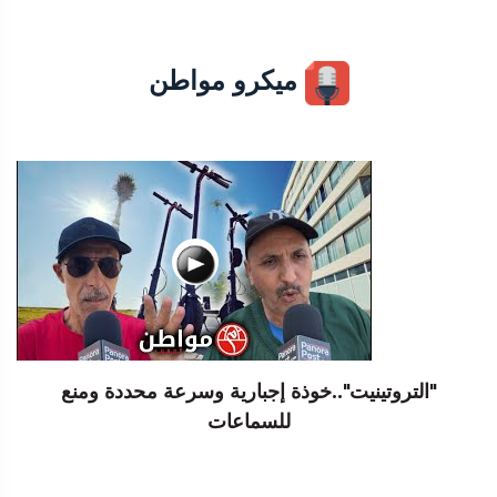
ميكرو مواطن
"التروتينيت"..خوذة إجبارية وسرعة محددة ومنع
للسماعات