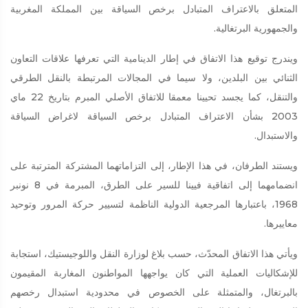
المتعلق بالاعتراف المتبادل برخص السياقة بين المملكة المغربية
والجمهورية البرتغالية.
ويندرج توقيع هذا الاتفاق في إطار الدينامية التي تعرفها علاقات التعاون
الثنائي بين البلدين، ولا سيما في المجالات المرتبطة بالنقل الطرقي
والتنقل، كما يجسد تحيينا معمقا للاتفاق الأصلي المبرم بتاريخ 22 ماي
2003 بشأن الاعتراف المتبادل برخص السياقة لاغراض السياقة
والاستبدال.
ويستند الطرفان، في هذا الإطار، إلى التزاماتهما المشتركة المترتبة على
انضمامهما إلى اتفاقية فيينا للسير على الطرق، المبرمة في 8 نونبر
1968، باعتبارها المرجعية الدولية الناظمة لتسيير حركة المرور وتوحيد
معاييرها.
ويأتي هذا الاتفاق المحدّث، حسب بلاغ لوزارة النقل واللوجيستيك، استجابة
للإشكاليات العملية التي كان يواجهها المواطنون المغاربة المقيمون
بالبرتغال، والمتمثلة على الخصوص في محدودية استبدال رخصهم