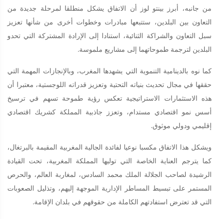
من جانبه، أبرز بينتو لوز أن الاتفاق يشكل منطلقا لمرحلة جديدة من
التعاون بين البلدين، ستتبعها مبادرات وخطوات أخرى من شأنها تعزيز
سبل التعاون والشراكة الثنائية، استنادا إلى الإرادة المشتركة التي تحدو
البلدين لترجمة طموحاتهما إلى مشاريع ملموسة.
كما نوه بالدينامية التنموية التي يشهدها المغرب، وبالإنجازات المهمة التي
حققها في مجال تحديث بنياته التحتية وتعزيز قدراته اللوجستية، معتبرا أن
هذه الاستثمارات الاستراتيجية تعكس رؤية طموحة تسهم في ترسيخ
أسس نمو اقتصادي مستدام، وتعزز جاذبية المملكة كشريك اقتصادي
إقليمي ودولي موثوق.
ويشكل هذا الاتفاق مكسبا نوعيا لفائدة الجالية المغربية المقيمة بالبرتغال،
كما يترجم العناية الخاصة التي توليها المملكة المغربية، تحت القيادة
الرشيدة لصاحب الجلالة الملك محمد السادس، لمغاربة العالم، والحرص
المستمر على تبسيط المساطر الإدارية الموجهة إليهم، وتذليل الصعوبات
التي قد تعترض استفادتهم الكاملة من حقوقهم في بلدان الإقامة.