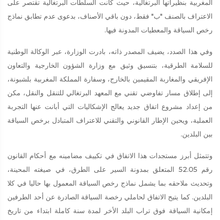
المغربية بنظيراتها البرتغالية، حيث كانت السلطات البرتغالية تقتصر على
الاعتراف بالصنف "ب" فقط، دون باقي الأصناف، بدعوى عدم تطابق نماذج
رخص السياقة والمعطيات المدونة فيها.
وفي هذا الصدد، يضيف المصدر ذاته، بادرت الوزارة، عبر الوكالة الوطنية
للسلامة الطرقية، بتنسيق وثيق مع وزارة الشؤون الخارجية والتعاون
الإفريقي والمغاربة المقيمين بالخارج، وسفارة المملكة المغربية بلشبونة،
إلى إطلاق مسار تفاوضي تقني مع المعهد البرتغالي للتنقل والنقل، مكن
من إعداد مشروع اتفاق جديد يعالج الإشكاليات التي أبانت عنها التجربة
العملية، ويحين الإطار القانوني والتقني للاعتراف المتبادل برخص السياقة
بين البلدين.
وتتمثل أبرز مستجدات هذا الاتفاق في تكييف مضامينه مع أحكام القانون
رقم 52.05 المتعلق بمدونة السير على الطرق، في صيغته المحينة،
وتحديث ملاحقه بما يشمل نماذج رخص السياقة المعمول بها حاليا في كلا
البلدين. كما يتيح الاتفاق لحاملي رخصة السياقة الصادرة عن أحد الطرفين
إمكانية السياقة فوق تراب البلد الأخر لمدة سنة كاملة ابتداء من تاريخ