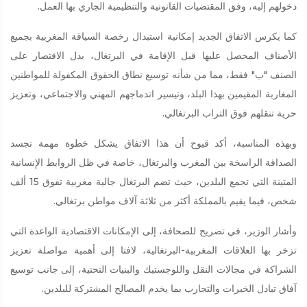
دخولهم إليه، وفق المقتضيات القانونية والتنظيمية الجاري بها العمل.
كما يكرس الاتفاق الجديد إمكانية استبدال رخصة السياقة المغربية بجميع
الأصناف المحصل عليها قبل الإقامة في البرتغال، بدل الاقتصار على
الصنف "ب" فقط، مما من شأنه توسيع نطاق الحقوق المكفولة للمواطنين
المغاربة المقيمين بهذا البلد، وتيسير اندماجهم المهني والاجتماعي، وتعزيز
حرية تنقلهم فوق التراب البرتغالي.
وبهذه المناسبة، أكد قيوح أن هذا الاتفاق يشكل خطوة مهمة تجسد
الصداقة الراسخة بين المغرب والبرتغال، خاصة في ظل الروابط الإنسانية
المتينة التي تجمع البلدين، حيث تضم البرتغال جالية مغربية تفوق 15 ألف
شخص، فيما يقيم بالمملكة أكثر من ثلاثة آلاف مواطن برتغالي.
وأشار الوزير، في تصريح للصحافة، إلى الإمكانات الاقتصادية الواعدة التي
تزخر بها العلاقات المغربية-البرتغالية، لافتا إلى أهمية مواصلة تعزيز
الشراكة في مجالات النقل واللوجستيك والبنيات التحتية، إلى جانب توسيع
آفاق تبادل الخبرات والتجارب بما يخدم المصالح المشتركة للبلدين.