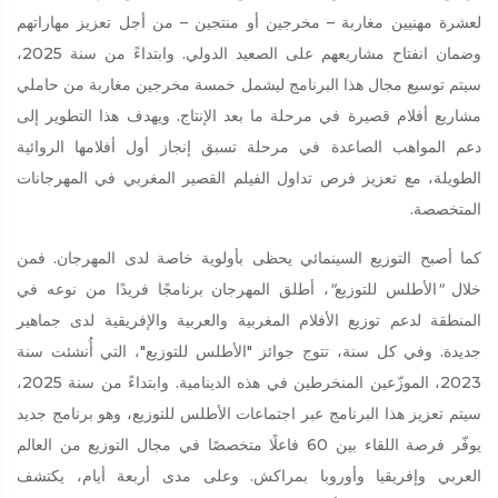
لعشرة مهنيين مغاربة – مخرجين أو منتجين – من أجل تعزيز مهاراتهم
وضمان انفتاح مشاريعهم على الصعيد الدولي. وابتداءً من سنة 2025،
سيتم توسيع مجال هذا البرنامج ليشمل خمسة مخرجين مغاربة من حاملي
مشاريع أفلام قصيرة في مرحلة ما بعد الإنتاج. ويهدف هذا التطوير إلى
دعم المواهب الصاعدة في مرحلة تسبق إنجاز أول أفلامها الروائية
الطويلة، مع تعزيز فرص تداول الفيلم القصير المغربي في المهرجانات
المتخصصة.
كما أصبح التوزيع السينمائي يحظى بأولوية خاصة لدى المهرجان. فمن
خلال
"
الأطلس للتوزيع
"
، أطلق المهرجان برنامجًا فريدًا من نوعه في
المنطقة لدعم توزيع الأفلام المغربية والعربية والإفريقية لدى جماهير
جديدة. وفي كل سنة، تتوج جوائز "الأطلس للتوزيع"، التي أُنشئت سنة
2023، الموزّعين المنخرطين في هذه الدينامية. وابتداءً من سنة 2025،
سيتم تعزيز هذا البرنامج عبر اجتماعات الأطلس للتوزيع، وهو برنامج جديد
يوفّر فرصة اللقاء بين 60 فاعلًا متخصصًا في مجال التوزيع من العالم
العربي وإفريقيا وأوروبا بمراكش. وعلى مدى أربعة أيام، يكتشف