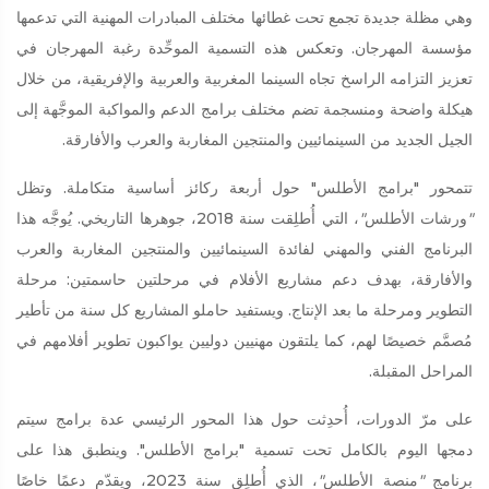
وهي مظلة جديدة تجمع تحت غطائها مختلف المبادرات المهنية التي تدعمها
مؤسسة المهرجان. وتعكس هذه التسمية الموحِّدة رغبة المهرجان في
تعزيز التزامه الراسخ تجاه السينما المغربية والعربية والإفريقية، من خلال
هيكلة واضحة ومنسجمة تضم مختلف برامج الدعم والمواكبة الموجَّهة إلى
الجيل الجديد من السينمائيين والمنتجين المغاربة والعرب والأفارقة.
تتمحور "برامج الأطلس" حول أربعة ركائز أساسية متكاملة. وتظل
"
ورشات الأطلس
"
، التي أُطلِقت سنة 2018، جوهرها التاريخي. يُوجَّه هذا
البرنامج الفني والمهني لفائدة السينمائيين والمنتجين المغاربة والعرب
والأفارقة، بهدف دعم مشاريع الأفلام في مرحلتين حاسمتين: مرحلة
التطوير ومرحلة ما بعد الإنتاج. ويستفيد حاملو المشاريع كل سنة من تأطير
مُصمَّم خصيصًا لهم، كما يلتقون مهنيين دوليين يواكبون تطوير أفلامهم في
المراحل المقبلة.
على مرّ الدورات، أُحدِثت حول هذا المحور الرئيسي عدة برامج سيتم
دمجها اليوم بالكامل تحت تسمية "برامج الأطلس". وينطبق هذا على
برنامج
"
منصة الأطلس
"
، الذي أُطلِق سنة 2023، ويقدّم دعمًا خاصًا