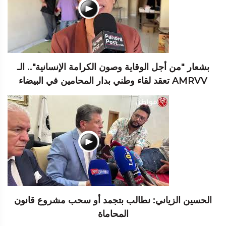
بشعار "من أجل الوقاية وصون الكرامة الإنسانية".. الـ
AMRVV تعقد لقاء وطني بدار المحامين في البيضاء
الحسين الزياني: نطالب بتجمد أو سحب مشروع قانون
المحاماة