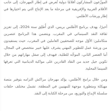
الموزّعون المشاركون أفلامًا دولية تُعرض في إطار المهرجان، إلى جانب
الأفلام العربية والإفريقية في مرحلة ما بعد الإنتاج التي يتم اختيارها في
إطار ورشات الأطلس.
أخيرًا، يهدف برنامج الأطلس بريس، الذي أُطلِق سنة 2024، إلى تعزيز
ثقافة النقد السينمائي في المغرب. ويتضمن هذا البرنامج عنصرين
متكاملين: الأوّل موجه للصحفيين العاملين في المغرب، حيث يستفيدون
من ورشة عمل للتطوير المهني يشرف عليها خبير متخصص في المجال.
أما العنصر الثاني، الموجَّه للطلبة، فيهدف إلى صقل مهاراتهم من خلال
تكوين جيل جديد من النقاد القادرين على مواكبة الدينامية التي تعرفها
السينما المحلية.
ومن خلال برامج الأطلس، يؤكد مهرجان مراكش التزامه بتوفير منصة
مهيكلة ومتطورة موجهة للمهنيين في المنطقة، تشمل مختلف حلقات
سلسلة الإبداع والتوزيع، من مرحلة الكتابة إلى النقد.