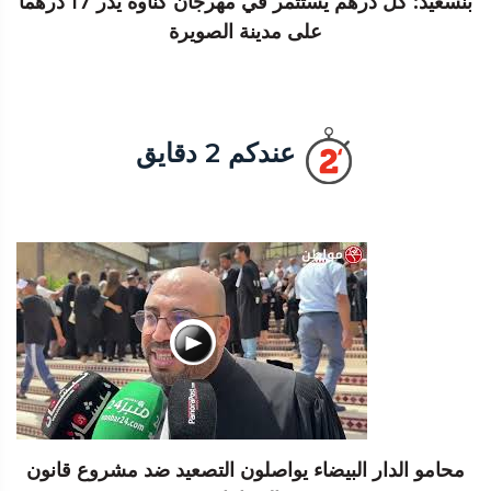
بنسعيد: كل درهم يُستثمر في مهرجان كناوة يدر 17 درهما
على مدينة الصويرة
عندكم 2 دقايق
محامو الدار البيضاء يواصلون التصعيد ضد مشروع قانون