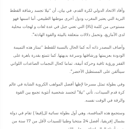
وأفاد الاتحاد الدولي لكرة القدم، في بيان، أن “تيلا تجسد رشاقة القطط
البرية التي يعتبر المغرب ودول أخرى موطنها الطبيعي. أما اسمها فهو
مستوحى من كلمة (تالا) التي تعني جبل في عدة لغات و لهجات محلية
لدى الأمازيغ، وتحمل دلالات متعلقة بالبيئة والقوة الهادئة”.
وأضاف المصدر ذاته أنه كما الحال بالنسبة للقطط “تمتاز هذه التميمة
الودودة بعزيمتها ورشاقتها وسرعة بديهتها. كما تتمتع بقدرة باهرة على
القفز ورؤية ثاقبة وحركة أنيقة، تماما كحال النجمات الصاعدات اللواتي
سيتألقن على المستطيل الأخضر”.
وفي بطولة تمثل مسرحا لإظها أفضل المواهب الكروية الشابة في عالم
كرة قدم السيدات، تأتي “تيلا” لتجسد شخصية أنثوية تجمع بين القوة
والرقة في الوقت نفسه.
وستجمع هذه المنافسة، وهي أول بطولة نسائية لل(فيفا ) تقام في دولة
بشمال إفريقيا، أفضل 24 منتخبا وطنيا للسيدات لأقل من 17 سنة من