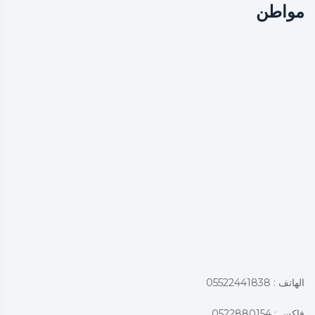
مواطن
الهاتف : 05522441838
فاكس : 0522880154