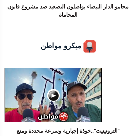
محامو الدار البيضاء يواصلون التصعيد ضد مشروع قانون
المحاماة
ميكرو مواطن
"التروتينيت"..خوذة إجبارية وسرعة محددة ومنع