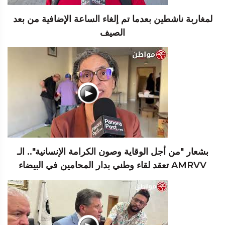
لمغاربة ناشطين بعدما تم إلغاء الساعة الإضافية من بعد
الصيف
بشعار "من أجل الوقاية وصون الكرامة الإنسانية".. الـ
AMRVV تعقد لقاء وطني بدار المحامين في البيضاء