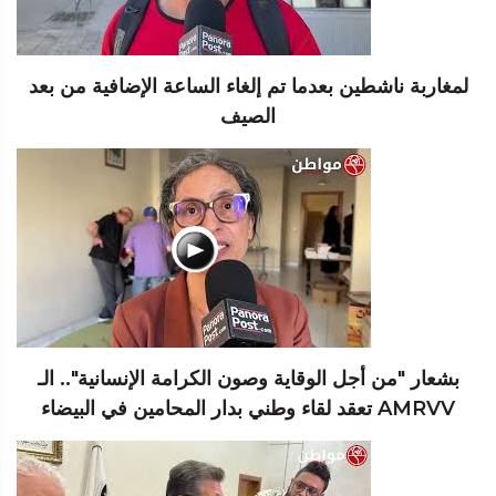
لمغاربة ناشطين بعدما تم إلغاء الساعة الإضافية من بعد
الصيف
بشعار "من أجل الوقاية وصون الكرامة الإنسانية".. الـ
AMRVV تعقد لقاء وطني بدار المحامين في البيضاء