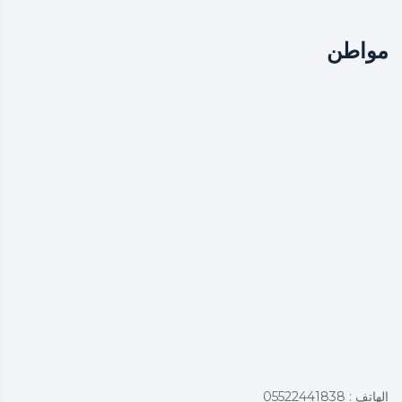
مواطن
الهاتف : 05522441838