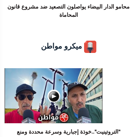
محامو الدار البيضاء يواصلون التصعيد ضد مشروع قانون
المحاماة
ميكرو مواطن
"التروتينيت"..خوذة إجبارية وسرعة محددة ومنع