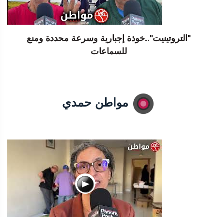
"التروتينيت"..خوذة إجبارية وسرعة محددة ومنع
للسماعات
مواطن حمدي