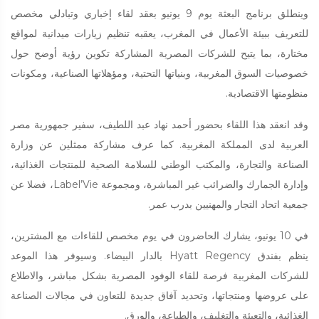
وينطلق برنامج البعثة يوم 9 يونيو بعقد لقاء إخباري وتبادلي مخصص
للتعريف ببيئة الأعمال في المغرب، يعقبه تنظيم زيارات ميدانية لمواقع
مختارة، بما يتيح للشركات المصرية المشاركة تكوين رؤية أوضح حول
خصوصيات السوق المغربية، وبنياتها التحتية، ومؤهلاتها الصناعية، ومكونات
منظومتها الاقتصادية.
وقد انعقد هذا اللقاء بحضور أحمد نهاد عبد اللطيف، سفير جمهورية مصر
العربية لدى المملكة المغربية. كما عرف مشاركة ممثلين عن وزارة
الصناعة والتجارة، والمكتب الوطني للسلامة الصحية للمنتجات الغذائية،
وإدارة الجمارك والضرائب غير المباشرة، ومجموعة Label’Vie، فضلا عن
جمعية اتحاد التجار والمهنيين بدرب عمر.
في 10 يونيو، يشارك الحاضرون في يوم مخصص للقاءات مع المشترين،
ينظم بفندق Hyatt Regency بالدار البيضاء. وسيوفر هذا الموعد
للشركات المغربية فرصة للقاء الوفود المصرية بشكل مباشر، والاطلاع
على عروضها ومنتجاتها، وتحديد آفاق جديدة للتعاون في مجالات الصناعة
الغذائية، والتعبئة والتغليف، والطباعة، والورق.